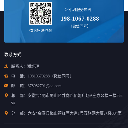
24小时服务热线：
198-1067-0288
（微信同号）
微信扫码咨询
联系方式
联系人：潘经理
电
话：
19810670288
（微信同号）
邮
箱：
378982701@qq.com
总
部：安徽*合肥市蜀山区井岗路佰能广场A座办公楼三楼368
室
分
部：六安*金寨县梅山镇红军大道1号互联网大厦八楼804室