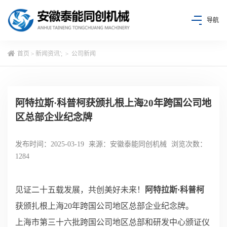
导航
首页
>
新闻资讯
';
>
公司新闻
阿特拉斯·科普柯获颁扎根上海20年跨国公司地
区总部企业纪念牌
发布时间：2025-03-19
来源：安徽泰能同创机械
浏览次数：
1284
见证二十五载发展，共创美好未来！
阿特拉斯·科普柯
获颁扎根上海20年跨国公司地区总部企业纪念牌。
上海市第三十六批跨国公司地区总部和研发中心颁证仪