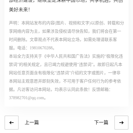
部经济建设，继续坚定深耕中国市场，共享机遇，共创
美好未来！
声明：本网站发布的内容(图片、视频和文字)以原创、转载和分
享网络内容为主，如果涉及侵权请尽快告知，我们将会在第一
时间删除。文章观点不代表本网站立场，如需处理请联系客
服。电话：19810670288。
本站全力支持关于《中华人民共和国广告法》实施的“极限化违
禁词”的相关规定，且已竭力规避使用“违禁词”。故即日起凡本
网站任意页面含有极限化“违禁词”介绍的文字或图片，一律非
本网站主观意愿并即刻失效，不可用于客户任何行为的参考依
据。凡访客访问本网站，均表示认同此条款！反馈邮箱：
378982701@qq.com。
上一篇
下一篇