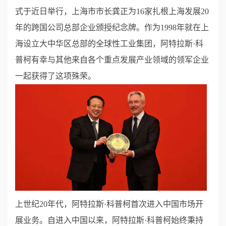
式于近日举行，上海市市长龚正为16家扎根上海发展20
年的跨国公司总部企业颁授纪念牌。作为1998年就在上
海设立大中华区总部的全球性工业集团，阿特拉斯·科
普柯有幸与其他来自各个重点发展产业领域的领军企业
一起获得了这项殊荣。
上世纪20年代，阿特拉斯·科普柯首次进入中国市场开
展业务。自进入中国以来，阿特拉斯·科普柯始终秉持